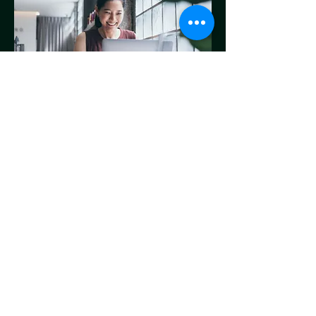
Flexibel online
oder in Berlin
lernen
Du kannst den Unterricht online oder
vor Ort in Berlin wahrnehmen.
Zusätzlich bekommst du Materialien,
mit denen du auch zwischen den
Stunden weiterarbeiten kannst.