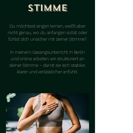
Stimme
Du möchtest singen lernen, weißt aber
nicht genau, wo du anfangen sollst oder
fühlst dich unsicher mit deiner Stimme?
In meinem Gesangsunterricht in Berlin
und online arbeiten wir strukturiert an
deiner Stimme – damit sie sich stabiler,
klarer und verlässlicher anfühlt.